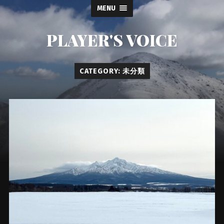
MENU
PLAYER'S VOICE
CATEGORY: 未分類