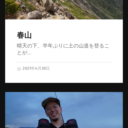
春山
晴天の下、半年ぶりに土の山道を登るこ
とが…
2021年4月30日