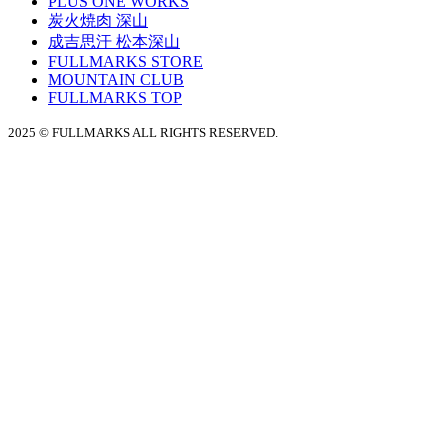
PLUS ONE WORKS
炭火焼肉 深山
成吉思汗 松本深山
FULLMARKS STORE
MOUNTAIN CLUB
FULLMARKS TOP
2025 © FULLMARKS ALL RIGHTS RESERVED.