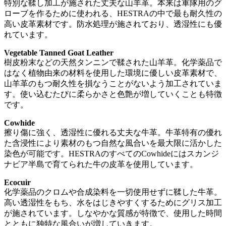
特別な鞣し加工が施された丈夫な山羊革。本来は軍隊用のグ
ローブを作るために使われる、HESTRAの中で最も耐久性の
高い皮革素材です。防水処理が施されており、透湿性にも優
れています。
Vegetable Tanned Goat Leather
樹皮粉末などの天然タンニンで鞣された山羊革。化学薬品で
はなく植物由来の材料を使用した環境に優しい皮革素材で、
山羊革のもつ耐久性を損なうことがないよう加工されていま
す。使い込むたびに柔らかさと色艶が増していくことも特徴
です。
Cowhide
擦り傷に強く、透湿性に優れる丈夫な牛革。牛革特有の優れ
た含浸性により素材のもつ自然な風合いを最大限に活かした
染色が可能です。HESTRAのすべてのCowhideにはスカンジ
ナビア半島で育てられた牛の皮革を使用しています。
Ecocuir
化学薬品のクロムや合成染料を一切使用せずに鞣した牛革。
高い透湿性をもち、水をはじきやすくするためにグリス加工
が施されています。しなやかな質感が特徴で、使用した時間
とともに独特な風合いが増していきます。