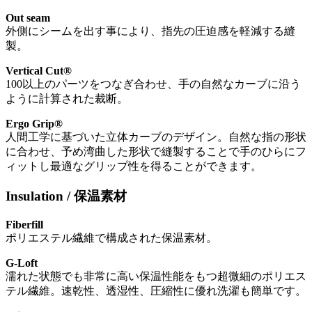
Out seam
外側にシームを出す事により、指先の圧迫感を軽減する縫
製。
Vertical Cut®
100以上のパーツをつなぎ合わせ、手の自然なカーブに沿う
ように計算された裁断。
Ergo Grip®
人間工学に基づいた立体カーブのデザイン。自然な指の形状
に合わせ、予め湾曲した形状で縫製することで手のひらにフ
ィットし最適なグリップ性を得ることができます。
Insulation / 保温素材
Fiberfill
ポリエステル繊維で構成された保温素材。
G-Loft
濡れた状態でも非常に高い保温性能をもつ超微細のポリエス
テル繊維。速乾性、透湿性、圧縮性に優れ洗濯も簡単です。