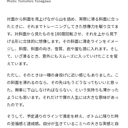
Photo: Tomohiro Tonegawa
対面から斜面を見上げながら山を詰め、実際に滑る斜面に立っ
たときに、それまでトレーニングしてきた想像力を駆り立てま
す。対斜面から見たものを180度回転させ、それを上から見下
げる形に立体的に想像します。その斜面に滑走ラインをイメー
ジし、斜度、斜面の向き、雪質、岩や崖も頭に入れます。そし
て、いざ滑るとき、意外にもスムーズに入っていけたことを覚
えています。
ただし、そのときは一種の身投げに近い感じもありました。こ
の斜面を滑れるのなら、その先はもうどうなってもいいと思っ
た。無事に下山しなければならない、という気持ちも薄かった
ようにも思います。それだけで僕の人生には大きな意味があっ
たのです。
そうして、予定通りのラインで滑走を終え、ボトムに降りた時
の至福感と達成感。自分が生きていることへの大きな実感と自