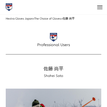
Hestra Gloves Japan
>
The Choice of Gloves
>
佐藤 尚平
Professional Users
佐藤 尚平
Shohei Sato